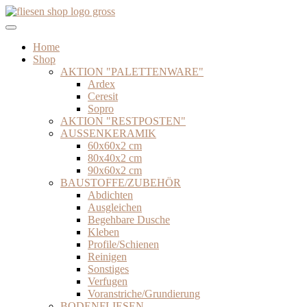
Zum
Inhalt
springen
Home
Shop
AKTION "PALETTENWARE"
Ardex
Ceresit
Sopro
AKTION "RESTPOSTEN"
AUSSENKERAMIK
60x60x2 cm
80x40x2 cm
90x60x2 cm
BAUSTOFFE/ZUBEHÖR
Abdichten
Ausgleichen
Begehbare Dusche
Kleben
Profile/Schienen
Reinigen
Sonstiges
Verfugen
Voranstriche/Grundierung
BODENFLIESEN