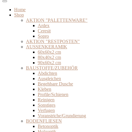
Home
Shop
AKTION "PALETTENWARE"
Ardex
Ceresit
Sopro
AKTION "RESTPOSTEN"
AUSSENKERAMIK
60x60x2 cm
80x40x2 cm
90x60x2 cm
BAUSTOFFE/ZUBEHÖR
Abdichten
Ausgleichen
Begehbare Dusche
Kleben
Profile/Schienen
Reinigen
Sonstiges
Verfugen
Voranstriche/Grundierung
BODENFLIESEN
Betonoptik
Holzoptik