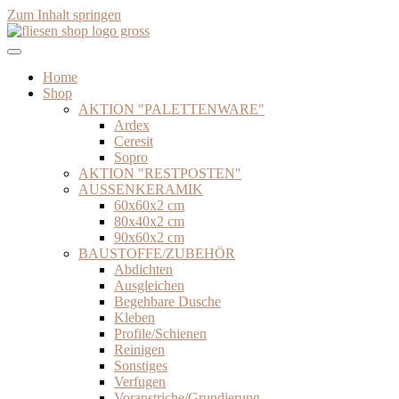
Zum Inhalt springen
Home
Shop
AKTION "PALETTENWARE"
Ardex
Ceresit
Sopro
AKTION "RESTPOSTEN"
AUSSENKERAMIK
60x60x2 cm
80x40x2 cm
90x60x2 cm
BAUSTOFFE/ZUBEHÖR
Abdichten
Ausgleichen
Begehbare Dusche
Kleben
Profile/Schienen
Reinigen
Sonstiges
Verfugen
Voranstriche/Grundierung