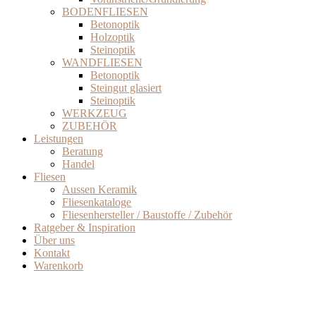
BODENFLIESEN
Betonoptik
Holzoptik
Steinoptik
WANDFLIESEN
Betonoptik
Steingut glasiert
Steinoptik
WERKZEUG
ZUBEHÖR
Leistungen
Beratung
Handel
Fliesen
Aussen Keramik
Fliesenkataloge
Fliesenhersteller / Baustoffe / Zubehör
Ratgeber & Inspiration
Über uns
Kontakt
Warenkorb