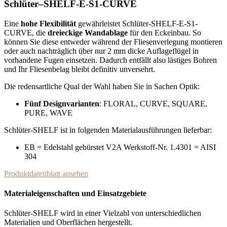
Schlüter
–
SHELF-E-S1-CURVE
Eine
hohe Flexibilität
gewährleistet Schlüter-
SHELF-E-S1-
CURVE
, die
dreieckige Wandablage
für den Eckeinbau. So
können Sie diese entweder während der Fliesenverlegung montieren
oder auch nachträglich über nur 2 mm dicke Auflageflügel in
vorhandene Fugen einsetzen. Dadurch entfällt also lästiges Bohren
und Ihr Fliesenbelag bleibt definitiv unversehrt.
Die redensartliche Qual der Wahl haben Sie in Sachen Optik:
Fünf Designvarianten
: FLORAL, CURVE, SQUARE,
PURE, WAVE
Schlüter-SHELF ist in folgenden Materialausführungen lieferbar:
EB = Edelstahl gebürstet V2A Werkstoff-Nr. 1.4301 = AISI
304
Produktdatenblatt ansehen
Materialeigenschaften und Einsatzgebiete
Schlüter-SHELF wird in einer Vielzahl von unterschiedlichen
Materialien und Oberflächen hergestellt.