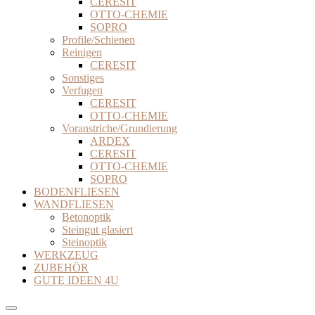
CERESIT
OTTO-CHEMIE
SOPRO
Profile/Schienen
Reinigen
CERESIT
Sonstiges
Verfugen
CERESIT
OTTO-CHEMIE
Voranstriche/Grundierung
ARDEX
CERESIT
OTTO-CHEMIE
SOPRO
BODENFLIESEN
WANDFLIESEN
Betonoptik
Steingut glasiert
Steinoptik
WERKZEUG
ZUBEHÖR
GUTE IDEEN 4U