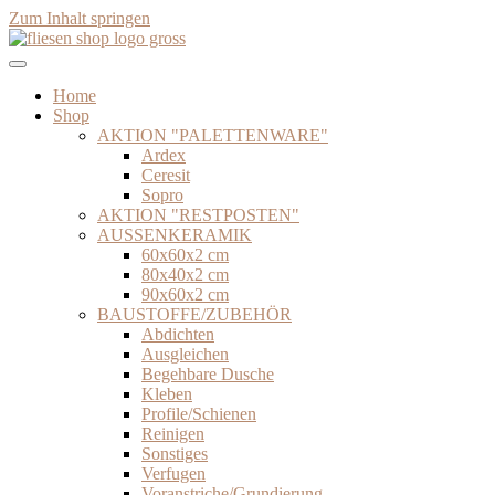
Zum Inhalt springen
Home
Shop
AKTION "PALETTENWARE"
Ardex
Ceresit
Sopro
AKTION "RESTPOSTEN"
AUSSENKERAMIK
60x60x2 cm
80x40x2 cm
90x60x2 cm
BAUSTOFFE/ZUBEHÖR
Abdichten
Ausgleichen
Begehbare Dusche
Kleben
Profile/Schienen
Reinigen
Sonstiges
Verfugen
Voranstriche/Grundierung