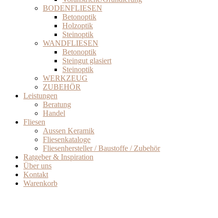
BODENFLIESEN
Betonoptik
Holzoptik
Steinoptik
WANDFLIESEN
Betonoptik
Steingut glasiert
Steinoptik
WERKZEUG
ZUBEHÖR
Leistungen
Beratung
Handel
Fliesen
Aussen Keramik
Fliesenkataloge
Fliesenhersteller / Baustoffe / Zubehör
Ratgeber & Inspiration
Über uns
Kontakt
Warenkorb