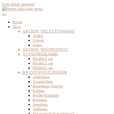
Zum Inhalt springen
Home
Shop
AKTION "PALETTENWARE"
Ardex
Ceresit
Sopro
AKTION "RESTPOSTEN"
AUSSENKERAMIK
60x60x2 cm
80x40x2 cm
90x60x2 cm
BAUSTOFFE/ZUBEHÖR
Abdichten
Ausgleichen
Begehbare Dusche
Kleben
Profile/Schienen
Reinigen
Sonstiges
Verfugen
Voranstriche/Grundierung