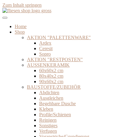
Zum Inhalt springen
Home
Shop
AKTION "PALETTENWARE"
Ardex
Ceresit
Sopro
AKTION "RESTPOSTEN"
AUSSENKERAMIK
60x60x2 cm
80x40x2 cm
90x60x2 cm
BAUSTOFFE/ZUBEHÖR
Abdichten
Ausgleichen
Begehbare Dusche
Kleben
Profile/Schienen
Reinigen
Sonstiges
Verfugen
Voranstriche/Grundierung