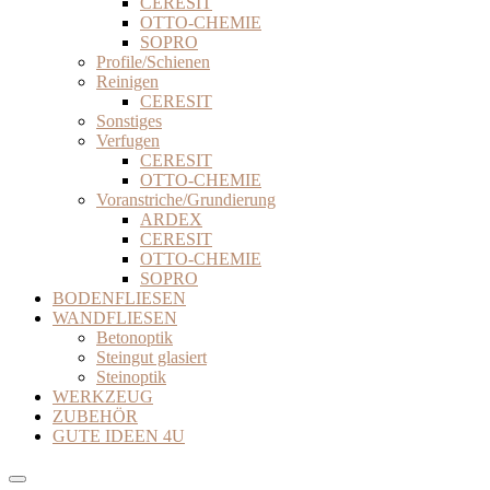
CERESIT
OTTO-CHEMIE
SOPRO
Profile/Schienen
Reinigen
CERESIT
Sonstiges
Verfugen
CERESIT
OTTO-CHEMIE
Voranstriche/Grundierung
ARDEX
CERESIT
OTTO-CHEMIE
SOPRO
BODENFLIESEN
WANDFLIESEN
Betonoptik
Steingut glasiert
Steinoptik
WERKZEUG
ZUBEHÖR
GUTE IDEEN 4U