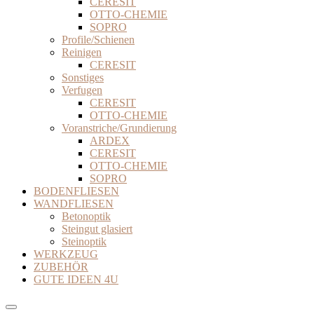
CERESIT
OTTO-CHEMIE
SOPRO
Profile/Schienen
Reinigen
CERESIT
Sonstiges
Verfugen
CERESIT
OTTO-CHEMIE
Voranstriche/Grundierung
ARDEX
CERESIT
OTTO-CHEMIE
SOPRO
BODENFLIESEN
WANDFLIESEN
Betonoptik
Steingut glasiert
Steinoptik
WERKZEUG
ZUBEHÖR
GUTE IDEEN 4U