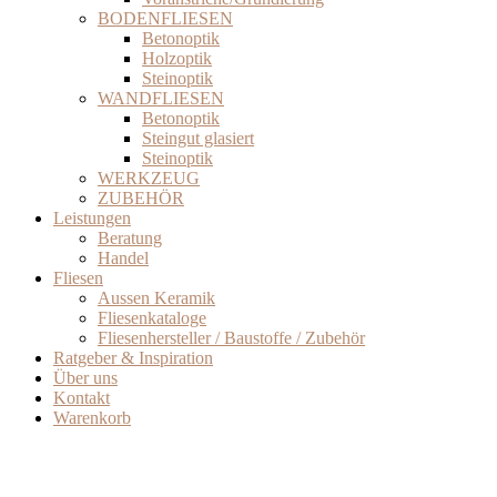
BODENFLIESEN
Betonoptik
Holzoptik
Steinoptik
WANDFLIESEN
Betonoptik
Steingut glasiert
Steinoptik
WERKZEUG
ZUBEHÖR
Leistungen
Beratung
Handel
Fliesen
Aussen Keramik
Fliesenkataloge
Fliesenhersteller / Baustoffe / Zubehör
Ratgeber & Inspiration
Über uns
Kontakt
Warenkorb