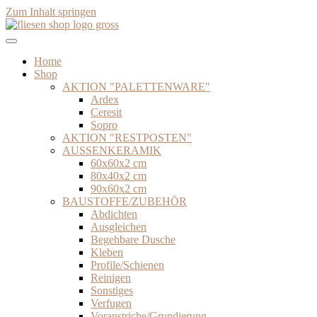
Zum Inhalt springen
Home
Shop
AKTION "PALETTENWARE"
Ardex
Ceresit
Sopro
AKTION "RESTPOSTEN"
AUSSENKERAMIK
60x60x2 cm
80x40x2 cm
90x60x2 cm
BAUSTOFFE/ZUBEHÖR
Abdichten
Ausgleichen
Begehbare Dusche
Kleben
Profile/Schienen
Reinigen
Sonstiges
Verfugen
Voranstriche/Grundierung