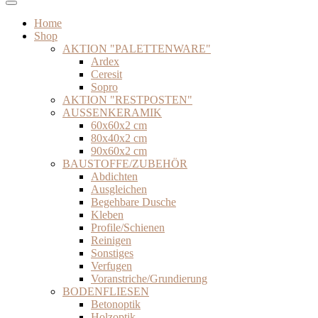
Home
Shop
AKTION "PALETTENWARE"
Ardex
Ceresit
Sopro
AKTION "RESTPOSTEN"
AUSSENKERAMIK
60x60x2 cm
80x40x2 cm
90x60x2 cm
BAUSTOFFE/ZUBEHÖR
Abdichten
Ausgleichen
Begehbare Dusche
Kleben
Profile/Schienen
Reinigen
Sonstiges
Verfugen
Voranstriche/Grundierung
BODENFLIESEN
Betonoptik
Holzoptik