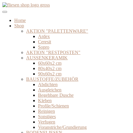
Zum
Inhalt
springen
Home
Shop
AKTION "PALETTENWARE"
Ardex
Ceresit
Sopro
AKTION "RESTPOSTEN"
AUSSENKERAMIK
60x60x2 cm
80x40x2 cm
90x60x2 cm
BAUSTOFFE/ZUBEHÖR
Abdichten
Ausgleichen
Begehbare Dusche
Kleben
Profile/Schienen
Reinigen
Sonstiges
Verfugen
Voranstriche/Grundierung
BODENFLIESEN