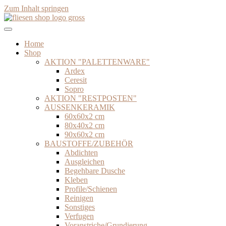
Zum Inhalt springen
Home
Shop
AKTION "PALETTENWARE"
Ardex
Ceresit
Sopro
AKTION "RESTPOSTEN"
AUSSENKERAMIK
60x60x2 cm
80x40x2 cm
90x60x2 cm
BAUSTOFFE/ZUBEHÖR
Abdichten
Ausgleichen
Begehbare Dusche
Kleben
Profile/Schienen
Reinigen
Sonstiges
Verfugen
Voranstriche/Grundierung