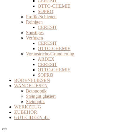
CERESIT
OTTO-CHEMIE
SOPRO
Profile/Schienen
Reinigen
CERESIT
Sonstiges
Verfugen
CERESIT
OTTO-CHEMIE
Voranstriche/Grundierung
ARDEX
CERESIT
OTTO-CHEMIE
SOPRO
BODENFLIESEN
WANDFLIESEN
Betonoptik
Steingut glasiert
Steinoptik
WERKZEUG
ZUBEHÖR
GUTE IDEEN 4U