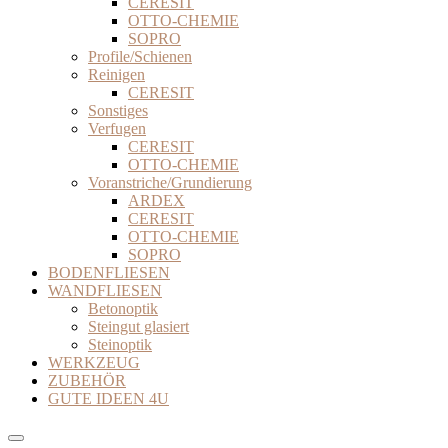
CERESIT
OTTO-CHEMIE
SOPRO
Profile/Schienen
Reinigen
CERESIT
Sonstiges
Verfugen
CERESIT
OTTO-CHEMIE
Voranstriche/Grundierung
ARDEX
CERESIT
OTTO-CHEMIE
SOPRO
BODENFLIESEN
WANDFLIESEN
Betonoptik
Steingut glasiert
Steinoptik
WERKZEUG
ZUBEHÖR
GUTE IDEEN 4U