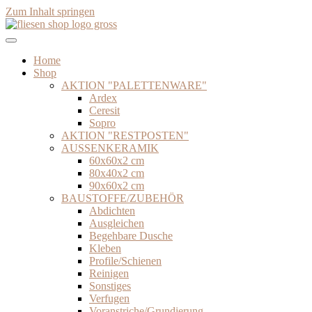
Zum Inhalt springen
Home
Shop
AKTION "PALETTENWARE"
Ardex
Ceresit
Sopro
AKTION "RESTPOSTEN"
AUSSENKERAMIK
60x60x2 cm
80x40x2 cm
90x60x2 cm
BAUSTOFFE/ZUBEHÖR
Abdichten
Ausgleichen
Begehbare Dusche
Kleben
Profile/Schienen
Reinigen
Sonstiges
Verfugen
Voranstriche/Grundierung