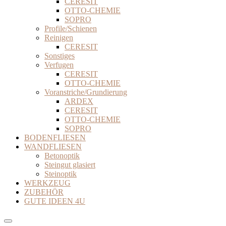
CERESIT
OTTO-CHEMIE
SOPRO
Profile/Schienen
Reinigen
CERESIT
Sonstiges
Verfugen
CERESIT
OTTO-CHEMIE
Voranstriche/Grundierung
ARDEX
CERESIT
OTTO-CHEMIE
SOPRO
BODENFLIESEN
WANDFLIESEN
Betonoptik
Steingut glasiert
Steinoptik
WERKZEUG
ZUBEHÖR
GUTE IDEEN 4U