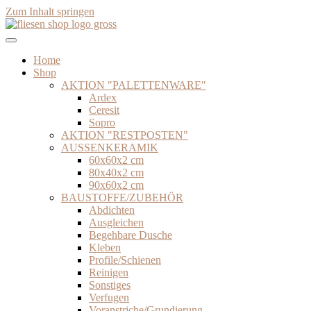
Zum Inhalt springen
Home
Shop
AKTION "PALETTENWARE"
Ardex
Ceresit
Sopro
AKTION "RESTPOSTEN"
AUSSENKERAMIK
60x60x2 cm
80x40x2 cm
90x60x2 cm
BAUSTOFFE/ZUBEHÖR
Abdichten
Ausgleichen
Begehbare Dusche
Kleben
Profile/Schienen
Reinigen
Sonstiges
Verfugen
Voranstriche/Grundierung