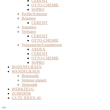
CERESIT
OTTO-CHEMIE
SOPRO
Profile/Schienen
Reinigen
CERESIT
Sonstiges
Verfugen
CERESIT
OTTO-CHEMIE
Voranstriche/Grundierung
ARDEX
CERESIT
OTTO-CHEMIE
SOPRO
BODENFLIESEN
WANDFLIESEN
Betonoptik
Steingut glasiert
Steinoptik
WERKZEUG
ZUBEHÖR
GUTE IDEEN 4U