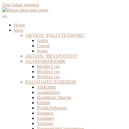
Zum Inhalt springen
Home
Shop
AKTION "PALETTENWARE"
Ardex
Ceresit
Sopro
AKTION "RESTPOSTEN"
AUSSENKERAMIK
60x60x2 cm
80x40x2 cm
90x60x2 cm
BAUSTOFFE/ZUBEHÖR
Abdichten
Ausgleichen
Begehbare Dusche
Kleben
Profile/Schienen
Reinigen
Sonstiges
Verfugen
Voranstriche/Grundierung