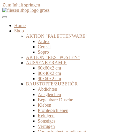
Zum Inhalt springen
Home
Shop
AKTION "PALETTENWARE"
Ardex
Ceresit
Sopro
AKTION "RESTPOSTEN"
AUSSENKERAMIK
60x60x2 cm
80x40x2 cm
90x60x2 cm
BAUSTOFFE/ZUBEHÖR
Abdichten
Ausgleichen
Begehbare Dusche
Kleben
Profile/Schienen
Reinigen
Sonstiges
Verfugen
Voranstriche/Grundierung