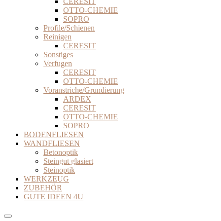
CERESIT
OTTO-CHEMIE
SOPRO
Profile/Schienen
Reinigen
CERESIT
Sonstiges
Verfugen
CERESIT
OTTO-CHEMIE
Voranstriche/Grundierung
ARDEX
CERESIT
OTTO-CHEMIE
SOPRO
BODENFLIESEN
WANDFLIESEN
Betonoptik
Steingut glasiert
Steinoptik
WERKZEUG
ZUBEHÖR
GUTE IDEEN 4U