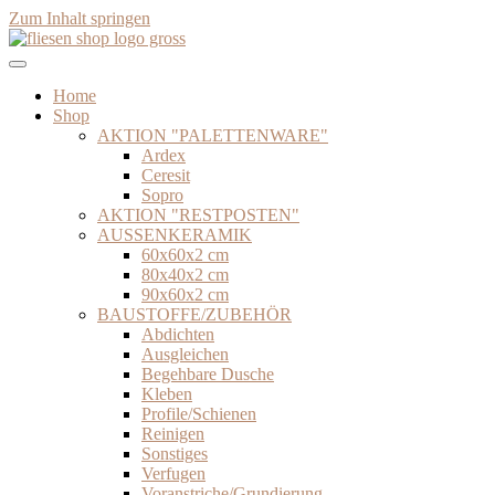
Zum Inhalt springen
Home
Shop
AKTION "PALETTENWARE"
Ardex
Ceresit
Sopro
AKTION "RESTPOSTEN"
AUSSENKERAMIK
60x60x2 cm
80x40x2 cm
90x60x2 cm
BAUSTOFFE/ZUBEHÖR
Abdichten
Ausgleichen
Begehbare Dusche
Kleben
Profile/Schienen
Reinigen
Sonstiges
Verfugen
Voranstriche/Grundierung