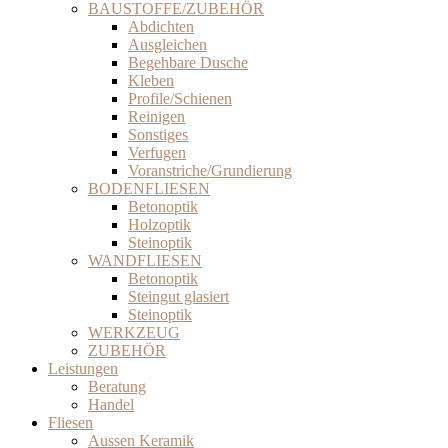
BAUSTOFFE/ZUBEHÖR
Abdichten
Ausgleichen
Begehbare Dusche
Kleben
Profile/Schienen
Reinigen
Sonstiges
Verfugen
Voranstriche/Grundierung
BODENFLIESEN
Betonoptik
Holzoptik
Steinoptik
WANDFLIESEN
Betonoptik
Steingut glasiert
Steinoptik
WERKZEUG
ZUBEHÖR
Leistungen
Beratung
Handel
Fliesen
Aussen Keramik