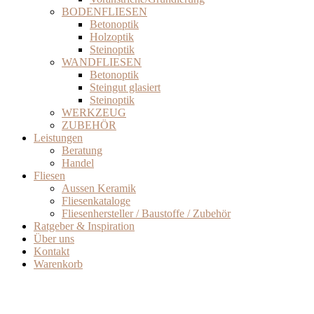
BODENFLIESEN
Betonoptik
Holzoptik
Steinoptik
WANDFLIESEN
Betonoptik
Steingut glasiert
Steinoptik
WERKZEUG
ZUBEHÖR
Leistungen
Beratung
Handel
Fliesen
Aussen Keramik
Fliesenkataloge
Fliesenhersteller / Baustoffe / Zubehör
Ratgeber & Inspiration
Über uns
Kontakt
Warenkorb