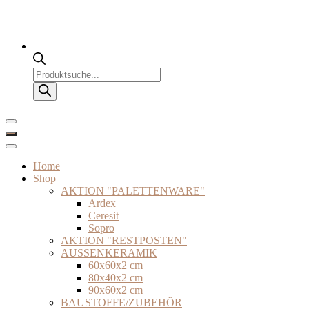
Products
search
Home
Shop
AKTION "PALETTENWARE"
Ardex
Ceresit
Sopro
AKTION "RESTPOSTEN"
AUSSENKERAMIK
60x60x2 cm
80x40x2 cm
90x60x2 cm
BAUSTOFFE/ZUBEHÖR