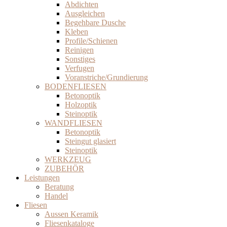
Abdichten
Ausgleichen
Begehbare Dusche
Kleben
Profile/Schienen
Reinigen
Sonstiges
Verfugen
Voranstriche/Grundierung
BODENFLIESEN
Betonoptik
Holzoptik
Steinoptik
WANDFLIESEN
Betonoptik
Steingut glasiert
Steinoptik
WERKZEUG
ZUBEHÖR
Leistungen
Beratung
Handel
Fliesen
Aussen Keramik
Fliesenkataloge