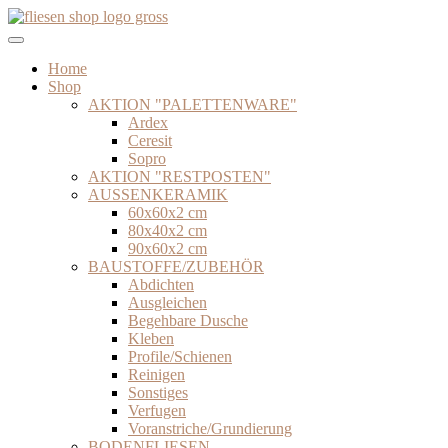
Zum
Inhalt
springen
Home
Shop
AKTION "PALETTENWARE"
Ardex
Ceresit
Sopro
AKTION "RESTPOSTEN"
AUSSENKERAMIK
60x60x2 cm
80x40x2 cm
90x60x2 cm
BAUSTOFFE/ZUBEHÖR
Abdichten
Ausgleichen
Begehbare Dusche
Kleben
Profile/Schienen
Reinigen
Sonstiges
Verfugen
Voranstriche/Grundierung
BODENFLIESEN