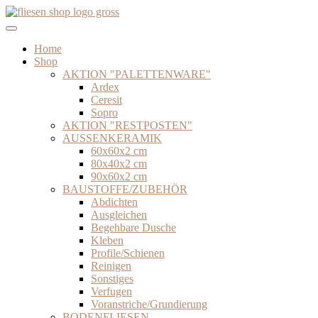
Zum
Inhalt
springen
Home
Shop
AKTION "PALETTENWARE"
Ardex
Ceresit
Sopro
AKTION "RESTPOSTEN"
AUSSENKERAMIK
60x60x2 cm
80x40x2 cm
90x60x2 cm
BAUSTOFFE/ZUBEHÖR
Abdichten
Ausgleichen
Begehbare Dusche
Kleben
Profile/Schienen
Reinigen
Sonstiges
Verfugen
Voranstriche/Grundierung
BODENFLIESEN