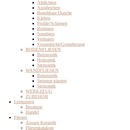
Abdichten
Ausgleichen
Begehbare Dusche
Kleben
Profile/Schienen
Reinigen
Sonstiges
Verfugen
Voranstriche/Grundierung
BODENFLIESEN
Betonoptik
Holzoptik
Steinoptik
WANDFLIESEN
Betonoptik
Steingut glasiert
Steinoptik
WERKZEUG
ZUBEHÖR
Leistungen
Beratung
Handel
Fliesen
Aussen Keramik
Fliesenkataloge