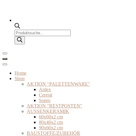
Products
search
Home
Shop
AKTION "PALETTENWARE"
Ardex
Ceresit
Sopro
AKTION "RESTPOSTEN"
AUSSENKERAMIK
60x60x2 cm
80x40x2 cm
90x60x2 cm
BAUSTOFFE/ZUBEHÖR