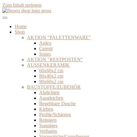
Zum Inhalt springen
Home
Shop
AKTION "PALETTENWARE"
Ardex
Ceresit
Sopro
AKTION "RESTPOSTEN"
AUSSENKERAMIK
60x60x2 cm
80x40x2 cm
90x60x2 cm
BAUSTOFFE/ZUBEHÖR
Abdichten
Ausgleichen
Begehbare Dusche
Kleben
Profile/Schienen
Reinigen
Sonstiges
Verfugen
Voranstriche/Grundierung