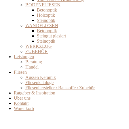
BODENFLIESEN
Betonoptik
Holzoptik
Steinoptik
WANDFLIESEN
Betonoptik
Steingut glasiert
Steinoptik
WERKZEUG
ZUBEHÖR
Leistungen
Beratung
Handel
Fliesen
Aussen Keramik
Fliesenkataloge
Fliesenhersteller / Baustoffe / Zubehör
Ratgeber & Inspiration
Über uns
Kontakt
Warenkorb