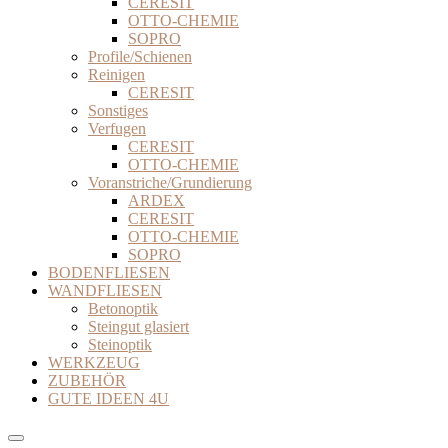
CERESIT
OTTO-CHEMIE
SOPRO
Profile/Schienen
Reinigen
CERESIT
Sonstiges
Verfugen
CERESIT
OTTO-CHEMIE
Voranstriche/Grundierung
ARDEX
CERESIT
OTTO-CHEMIE
SOPRO
BODENFLIESEN
WANDFLIESEN
Betonoptik
Steingut glasiert
Steinoptik
WERKZEUG
ZUBEHÖR
GUTE IDEEN 4U