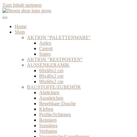
Zum Inhalt springen
Home
Shop
AKTION "PALETTENWARE"
Ardex
Ceresit
Sopro
AKTION "RESTPOSTEN"
AUSSENKERAMIK
60x60x2 cm
80x40x2 cm
90x60x2 cm
BAUSTOFFE/ZUBEHÖR
Abdichten
Ausgleichen
Begehbare Dusche
Kleben
Profile/Schienen
Reinigen
Sonstiges
Verfugen
Voranstriche/Grundierung