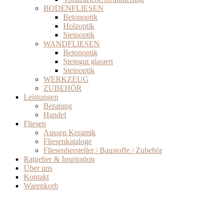
BODENFLIESEN
Betonoptik
Holzoptik
Steinoptik
WANDFLIESEN
Betonoptik
Steingut glasiert
Steinoptik
WERKZEUG
ZUBEHÖR
Leistungen
Beratung
Handel
Fliesen
Aussen Keramik
Fliesenkataloge
Fliesenhersteller / Baustoffe / Zubehör
Ratgeber & Inspiration
Über uns
Kontakt
Warenkorb