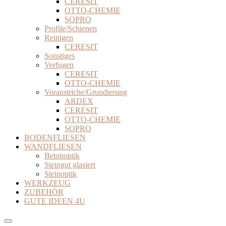
CERESIT
OTTO-CHEMIE
SOPRO
Profile/Schienen
Reinigen
CERESIT
Sonstiges
Verfugen
CERESIT
OTTO-CHEMIE
Voranstriche/Grundierung
ARDEX
CERESIT
OTTO-CHEMIE
SOPRO
BODENFLIESEN
WANDFLIESEN
Betonoptik
Steingut glasiert
Steinoptik
WERKZEUG
ZUBEHÖR
GUTE IDEEN 4U