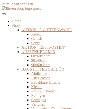
Zum Inhalt springen
Home
Shop
AKTION "PALETTENWARE"
Ardex
Ceresit
Sopro
AKTION "RESTPOSTEN"
AUSSENKERAMIK
60x60x2 cm
80x40x2 cm
90x60x2 cm
BAUSTOFFE/ZUBEHÖR
Abdichten
Ausgleichen
Begehbare Dusche
Kleben
Profile/Schienen
Reinigen
Sonstiges
Verfugen
Voranstriche/Grundierung