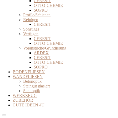
CERESIT
OTTO-CHEMIE
SOPRO
Profile/Schienen
Reinigen
CERESIT
Sonstiges
Verfugen
CERESIT
OTTO-CHEMIE
Voranstriche/Grundierung
ARDEX
CERESIT
OTTO-CHEMIE
SOPRO
BODENFLIESEN
WANDFLIESEN
Betonoptik
Steingut glasiert
Steinoptik
WERKZEUG
ZUBEHÖR
GUTE IDEEN 4U