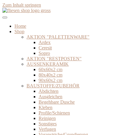
Zum Inhalt springen
Home
Shop
AKTION "PALETTENWARE"
Ardex
Ceresit
Sopro
AKTION "RESTPOSTEN"
AUSSENKERAMIK
60x60x2 cm
80x40x2 cm
90x60x2 cm
BAUSTOFFE/ZUBEHÖR
Abdichten
Ausgleichen
Begehbare Dusche
Kleben
Profile/Schienen
Reinigen
Sonstiges
Verfugen
Voranstriche/Grundierung