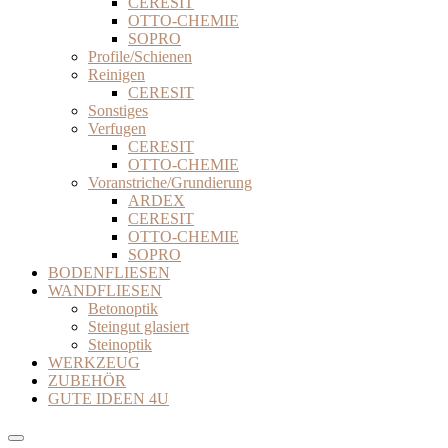
CERESIT
OTTO-CHEMIE
SOPRO
Profile/Schienen
Reinigen
CERESIT
Sonstiges
Verfugen
CERESIT
OTTO-CHEMIE
Voranstriche/Grundierung
ARDEX
CERESIT
OTTO-CHEMIE
SOPRO
BODENFLIESEN
WANDFLIESEN
Betonoptik
Steingut glasiert
Steinoptik
WERKZEUG
ZUBEHÖR
GUTE IDEEN 4U