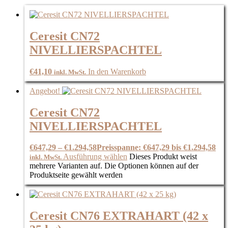
Ceresit CN72
NIVELLIERSPACHTEL
€
41,10
In den Warenkorb
inkl. MwSt.
Angebot!
Ceresit CN72
NIVELLIERSPACHTEL
€
647,29
–
€
1.294,58
Preisspanne: €647,29 bis €1.294,58
Ausführung wählen
Dieses Produkt weist
inkl. MwSt.
mehrere Varianten auf. Die Optionen können auf der
Produktseite gewählt werden
Ceresit CN76 EXTRAHART (42 x