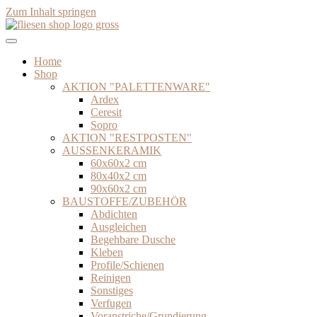
Zum Inhalt springen
Home
Shop
AKTION "PALETTENWARE"
Ardex
Ceresit
Sopro
AKTION "RESTPOSTEN"
AUSSENKERAMIK
60x60x2 cm
80x40x2 cm
90x60x2 cm
BAUSTOFFE/ZUBEHÖR
Abdichten
Ausgleichen
Begehbare Dusche
Kleben
Profile/Schienen
Reinigen
Sonstiges
Verfugen
Voranstriche/Grundierung