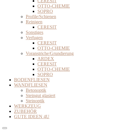
CERESIT
OTTO-CHEMIE
SOPRO
Profile/Schienen
Reinigen
CERESIT
Sonstiges
Verfugen
CERESIT
OTTO-CHEMIE
Voranstriche/Grundierung
ARDEX
CERESIT
OTTO-CHEMIE
SOPRO
BODENFLIESEN
WANDFLIESEN
Betonoptik
Steingut glasiert
Steinoptik
WERKZEUG
ZUBEHÖR
GUTE IDEEN 4U