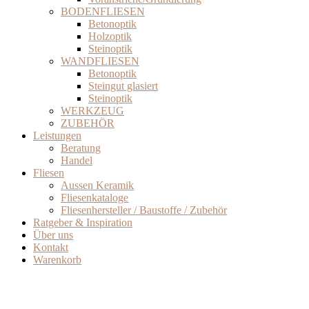
BODENFLIESEN
Betonoptik
Holzoptik
Steinoptik
WANDFLIESEN
Betonoptik
Steingut glasiert
Steinoptik
WERKZEUG
ZUBEHÖR
Leistungen
Beratung
Handel
Fliesen
Aussen Keramik
Fliesenkataloge
Fliesenhersteller / Baustoffe / Zubehör
Ratgeber & Inspiration
Über uns
Kontakt
Warenkorb