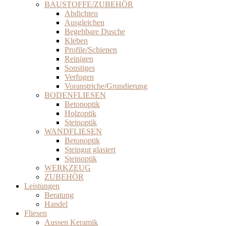
BAUSTOFFE/ZUBEHÖR
Abdichten
Ausgleichen
Begehbare Dusche
Kleben
Profile/Schienen
Reinigen
Sonstiges
Verfugen
Voranstriche/Grundierung
BODENFLIESEN
Betonoptik
Holzoptik
Steinoptik
WANDFLIESEN
Betonoptik
Steingut glasiert
Steinoptik
WERKZEUG
ZUBEHÖR
Leistungen
Beratung
Handel
Fliesen
Aussen Keramik