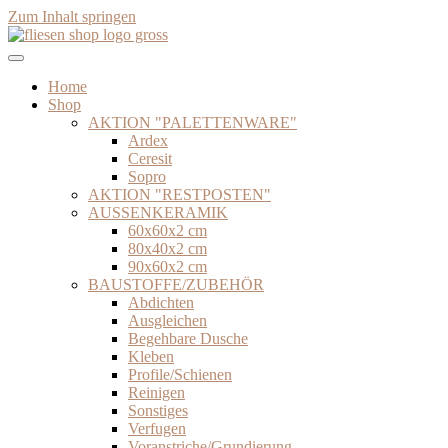
Zum Inhalt springen
Home
Shop
AKTION "PALETTENWARE"
Ardex
Ceresit
Sopro
AKTION "RESTPOSTEN"
AUSSENKERAMIK
60x60x2 cm
80x40x2 cm
90x60x2 cm
BAUSTOFFE/ZUBEHÖR
Abdichten
Ausgleichen
Begehbare Dusche
Kleben
Profile/Schienen
Reinigen
Sonstiges
Verfugen
Voranstriche/Grundierung