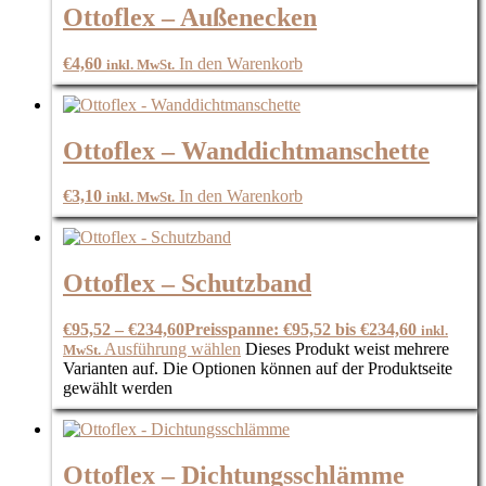
Ottoflex – Außenecken
€
4,60
In den Warenkorb
inkl. MwSt.
Ottoflex – Wanddichtmanschette
€
3,10
In den Warenkorb
inkl. MwSt.
Ottoflex – Schutzband
€
95,52
–
€
234,60
Preisspanne: €95,52 bis €234,60
inkl.
Ausführung wählen
Dieses Produkt weist mehrere
MwSt.
Varianten auf. Die Optionen können auf der Produktseite
gewählt werden
Ottoflex – Dichtungsschlämme