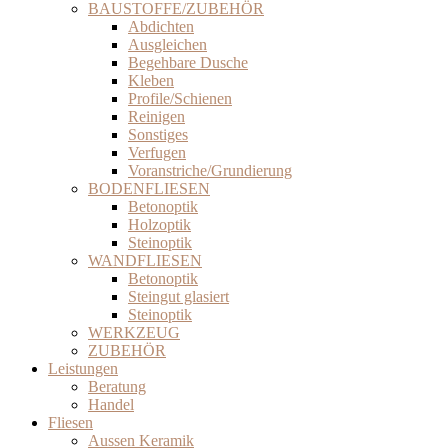
BAUSTOFFE/ZUBEHÖR
Abdichten
Ausgleichen
Begehbare Dusche
Kleben
Profile/Schienen
Reinigen
Sonstiges
Verfugen
Voranstriche/Grundierung
BODENFLIESEN
Betonoptik
Holzoptik
Steinoptik
WANDFLIESEN
Betonoptik
Steingut glasiert
Steinoptik
WERKZEUG
ZUBEHÖR
Leistungen
Beratung
Handel
Fliesen
Aussen Keramik