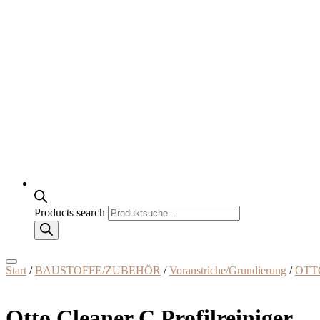
Products search
Start
/
BAUSTOFFE/ZUBEHÖR
/
Voranstriche/Grundierung
/
OTT
Otto Cleaner C Profilreiniger