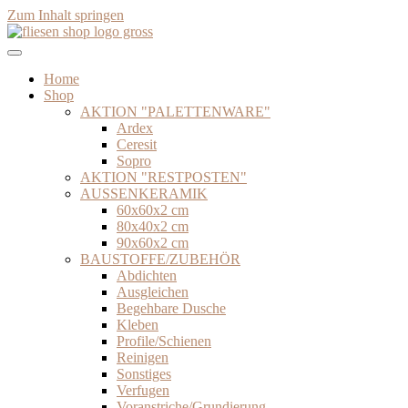
Zum Inhalt springen
Home
Shop
AKTION "PALETTENWARE"
Ardex
Ceresit
Sopro
AKTION "RESTPOSTEN"
AUSSENKERAMIK
60x60x2 cm
80x40x2 cm
90x60x2 cm
BAUSTOFFE/ZUBEHÖR
Abdichten
Ausgleichen
Begehbare Dusche
Kleben
Profile/Schienen
Reinigen
Sonstiges
Verfugen
Voranstriche/Grundierung