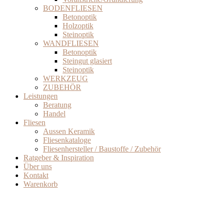
BODENFLIESEN
Betonoptik
Holzoptik
Steinoptik
WANDFLIESEN
Betonoptik
Steingut glasiert
Steinoptik
WERKZEUG
ZUBEHÖR
Leistungen
Beratung
Handel
Fliesen
Aussen Keramik
Fliesenkataloge
Fliesenhersteller / Baustoffe / Zubehör
Ratgeber & Inspiration
Über uns
Kontakt
Warenkorb