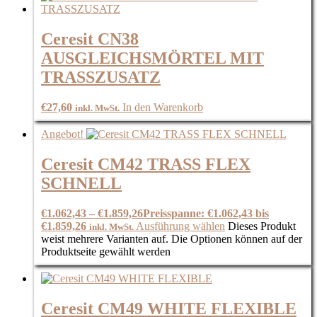
Ceresit CN38
AUSGLEICHSMÖRTEL MIT
TRASSZUSATZ
€
27,60
In den Warenkorb
inkl. MwSt.
Angebot!
Ceresit CM42 TRASS FLEX
SCHNELL
€
1.062,43
–
€
1.859,26
Preisspanne: €1.062,43 bis
€1.859,26
Ausführung wählen
Dieses Produkt
inkl. MwSt.
weist mehrere Varianten auf. Die Optionen können auf der
Produktseite gewählt werden
Ceresit CM49 WHITE FLEXIBLE