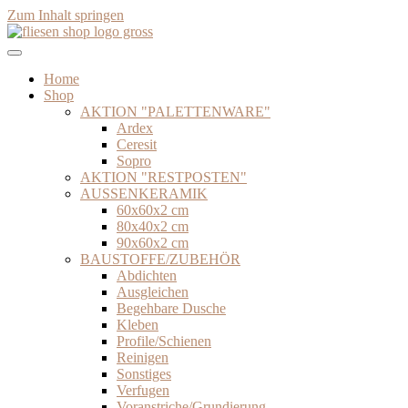
Zum Inhalt springen
Home
Shop
AKTION "PALETTENWARE"
Ardex
Ceresit
Sopro
AKTION "RESTPOSTEN"
AUSSENKERAMIK
60x60x2 cm
80x40x2 cm
90x60x2 cm
BAUSTOFFE/ZUBEHÖR
Abdichten
Ausgleichen
Begehbare Dusche
Kleben
Profile/Schienen
Reinigen
Sonstiges
Verfugen
Voranstriche/Grundierung