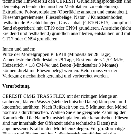
technische
Hinweise
zu
den
CERESIT
Grundierungsprodukten
sind
den
entsprechenden technischen Merkblättern zu entnehmen).
Extrudierte
Polystyrolplatten
(Oberfläche
anrauen
und
entstauben),
Fliesenträgerelemente, Fliesenbeläge, Natur
–
/ Kunststeinböden,
festhaftende Beschichtungen, Gussasphalt (GE10/GE15, stumpf mit
Sand abgerieben) mit CT19 oder CN94 grundieren. Anstriche (nicht
kreidend und festhaftend) gründlich anschleifen, entstauben und mit
CT17 oder CN94 grundieren.
Innen und außen:
Putze der Mörtelgruppen P II/P III (Mindestalter 28 Tage),
Zementestriche (Mindestalter 28 Tage, Restfeuchte < 2,5 CM-%,
Heizestrich < 1,8 CM-%) und Beton (Mindestalter 3 Monate)
können direkt mit Fliesen belegt werden. Beton muss vor der
Verlegung mechanisch gereinigt und vorbereitet werden.
Verarbeitung
CERESIT CM42 TRASS FLEX mit der richtigen Menge an
sauberem,
klarem
Wasser (siehe
technische
Daten) klumpen
–
und
knotenfrei anrühren. Nach Reifezeit von ca. 5 Minuten den
Mörtel
nochmals durchmischen. Wählen Sie
eine geeignete
Zahnung der
Kammkelle. Die Natur/Kunststeinplatten oder
keramischen Fliesen
sind nur innerhalb der Offenzeit (siehe
technische Daten) mit
angemessener Kraft in den Mörtel
einzulegen. Für großformatige
Fliesen und Platten und im
Außenbereich
empfehlen wir die