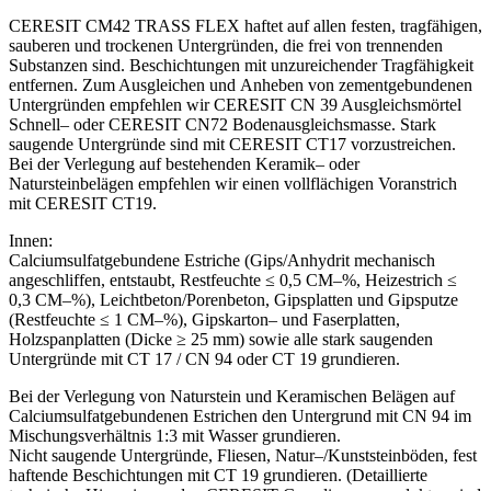
CERESIT
CM
42
TRASS FLEX
haftet
auf
allen
festen,
tragfähigen,
sauberen
und
trockenen
Untergründen,
die
frei
von
trennenden
Substanzen sind. Beschichtungen mit
unzureichender Tragfähigkeit
entfernen. Zum Ausgleichen
und
Anheben
von
zementgebundenen
Untergründen
empfehlen wir CERESIT CN 39 Ausgleichsmörtel
Schnell
–
oder
CERESIT
CN72
Bodenausgleichsmasse.
Stark
saugende
Untergründe
sind
mit
CERESIT
CT17
vorzustreich
en.
Bei
der
Verlegung
auf
bestehenden
Keramik
–
oder
Natursteinbelägen
empfehlen
wir
einen
vollflächigen
Voranstrich
mit
CERESIT
CT19.
Innen:
Calciumsulfatgebundene
Estriche
(Gips/Anhydrit
mechanisch
angeschliffen, entstaubt, Restfeuchte ≤ 0,5
CM
–
%, Heize
strich ≤
0,3 CM
–
%), Leichtbeton/Porenbeton,
Gipsplatten
und
Gipsputze
(Restfeuchte
≤
1
CM
–
%),
Gipskarton
–
und Faserplatten,
Holzspanplatten (Dicke ≥ 25
mm) sowie alle stark saugenden
Untergründe mit CT 17 /
CN 94 oder CT 19 grundieren.
Bei der Verlegung vo
n
Naturstein
und
Keramischen
Belägen
auf
Calciumsulfatgebundenen Estrichen den Untergrund mit
CN 94 im
Mischungsverhältnis 1:3 mit Wasser grundieren.
Nicht
saugende
Untergründe,
Fliesen,
Natur
–
/Kunststeinböden, fest
haftende Beschichtungen mit CT 19
grundi
eren.
(Detaillierte