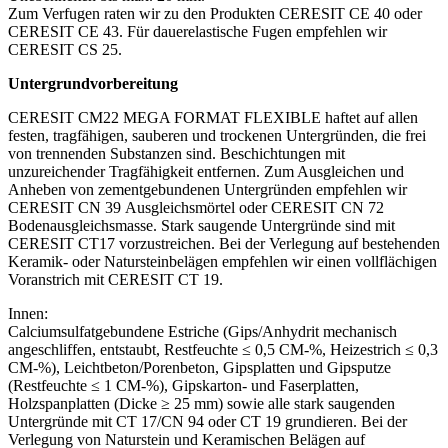
Zum Verfugen raten wir zu den Produkten CERESIT CE 40 oder
CERESIT CE 43. Für dauerelastische Fugen empfehlen wir
CERESIT CS 25.
Untergrundvorbereitung
CERESIT
CM
22
MEGA FORMAT FLEXIBLE
haftet
auf
allen
festen,
tragfähigen,
sauberen
und
trockenen
Untergründen,
die
frei
von
trennenden
Substanzen
sind.
Beschichtungen
mit
unzureichender Tragfähigkeit entfernen. Zum Ausgleichen
und
Anheben
von
zementgebundenen
Untergründen
empfehlen
wir
CERESIT
CN
39
Ausgleichsmörtel
oder
CERESIT CN 72
Bodenausgleichsmasse. Stark saugende
Untergründe sind mit
CERESIT CT17 vorzustreichen. Bei
der
Verlegung
auf
bestehenden
Keramik-
oder
Natursteinbelägen
empfehlen
wir
einen
vollflächigen
Voranstrich mit CERESIT CT 19.
Innen:
Calciumsulfatgebundene
Estriche
(Gips/Anhydrit
mechanisch
angeschliffen,
entstaubt,
Restfeuchte
≤
0,5
CM-
%, Heizestrich ≤ 0,3
CM
-%), Leichtbeton/Porenbeton,
Gipsplatten
und
Gipsputze
(Restfeuchte
≤
1
CM
-%),
Gipskarton-
und Faserplatten,
Holzspanplatten (Dicke ≥ 25
mm) sowie alle stark saugenden
Untergründe mit CT 17/CN 94 oder CT 19 grundieren. Bei der
Verlegung von Naturstein und Keramischen Belägen auf