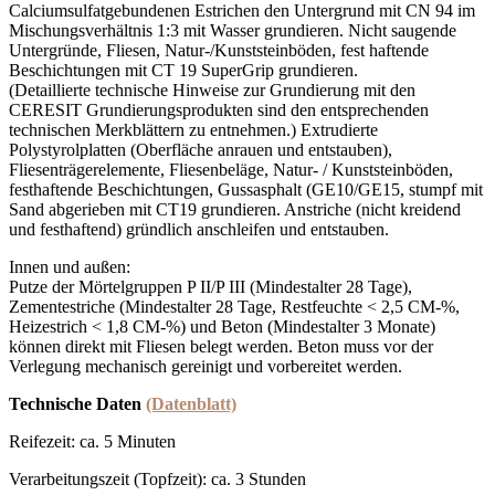
Calciumsulfatgebundenen Estrichen den Untergrund mit CN 94 im
Mischungsverhältnis 1:3 mit Wasser grundieren. Nicht saugende
Untergründe, Fliesen, Natur-/Kunststeinböden, fest haftende
Beschichtungen mit CT 19 SuperGrip grundieren.
(Detaillierte technische Hinweise zur Grundierung mit den
CERESIT Grundierungsprodukten sind den entsprechenden
technischen Merkblättern zu entnehmen.) Extrudierte
Polystyrolplatten (Oberfläche anrauen und entstauben),
Fliesenträgerelemente, Fliesenbeläge, Natur- / Kunststeinböden,
festhaftende Beschichtungen, Gussasphalt (GE10/GE15, stumpf mit
Sand abgerieben mit CT19 grundieren. Anstriche (nicht kreidend
und festhaftend) gründlich anschleifen und entstauben
.
Innen und außen:
Putze der Mörtelgruppen P II/P III (Mindestalter 28 Tage),
Zementestriche (Mindestalter 28 Tage, Restfeuchte < 2,5 CM-%,
Heizestrich < 1,8 CM-%) und Beton (Mindestalter 3 Monate)
können direkt mit Fliesen belegt werden. Beton muss vor der
Verlegung mechanisch gereinigt und vorbereitet werden.
Technische Daten
(Datenblatt)
Reifezeit: ca. 5 Minuten
Verarbeitungszeit (Topfzeit): ca. 3 Stunden