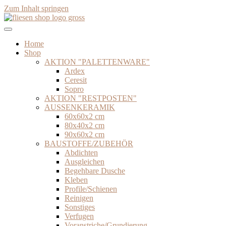
Zum Inhalt springen
Home
Shop
AKTION "PALETTENWARE"
Ardex
Ceresit
Sopro
AKTION "RESTPOSTEN"
AUSSENKERAMIK
60x60x2 cm
80x40x2 cm
90x60x2 cm
BAUSTOFFE/ZUBEHÖR
Abdichten
Ausgleichen
Begehbare Dusche
Kleben
Profile/Schienen
Reinigen
Sonstiges
Verfugen
Voranstriche/Grundierung