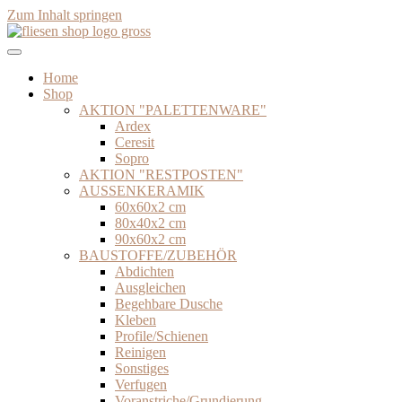
Zum Inhalt springen
Home
Shop
AKTION "PALETTENWARE"
Ardex
Ceresit
Sopro
AKTION "RESTPOSTEN"
AUSSENKERAMIK
60x60x2 cm
80x40x2 cm
90x60x2 cm
BAUSTOFFE/ZUBEHÖR
Abdichten
Ausgleichen
Begehbare Dusche
Kleben
Profile/Schienen
Reinigen
Sonstiges
Verfugen
Voranstriche/Grundierung