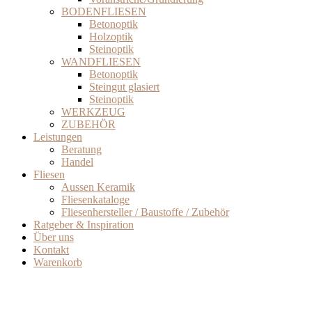
BODENFLIESEN
Betonoptik
Holzoptik
Steinoptik
WANDFLIESEN
Betonoptik
Steingut glasiert
Steinoptik
WERKZEUG
ZUBEHÖR
Leistungen
Beratung
Handel
Fliesen
Aussen Keramik
Fliesenkataloge
Fliesenhersteller / Baustoffe / Zubehör
Ratgeber & Inspiration
Über uns
Kontakt
Warenkorb