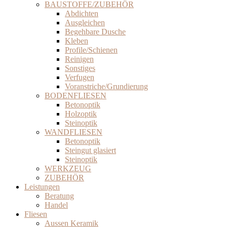
BAUSTOFFE/ZUBEHÖR
Abdichten
Ausgleichen
Begehbare Dusche
Kleben
Profile/Schienen
Reinigen
Sonstiges
Verfugen
Voranstriche/Grundierung
BODENFLIESEN
Betonoptik
Holzoptik
Steinoptik
WANDFLIESEN
Betonoptik
Steingut glasiert
Steinoptik
WERKZEUG
ZUBEHÖR
Leistungen
Beratung
Handel
Fliesen
Aussen Keramik