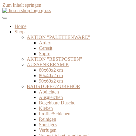
Zum Inhalt springen
Home
Shop
AKTION "PALETTENWARE"
Ardex
Ceresit
Sopro
AKTION "RESTPOSTEN"
AUSSENKERAMIK
60x60x2 cm
80x40x2 cm
90x60x2 cm
BAUSTOFFE/ZUBEHÖR
Abdichten
Ausgleichen
Begehbare Dusche
Kleben
Profile/Schienen
Reinigen
Sonstiges
Verfugen
Voranstriche/Grundierung