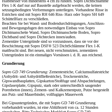
Halbmesser von mindestens 4 cm zu runden. Sopro Dichtschlämme
Flex 1-K darf nur auf Baustelle aufgebracht werden, die keinen
setzungsbedingten Verformungen unterliegen. Vorhandene Risse in
Estrichen sind mit Sopro RH 646 Riss- Harz oder Sopro SH 649
SchüttelHarz zu verschließen.
Beachten Sie bei Wand- und Bodendurchdringungen, Anschluss-
und Bewegungsfugen den notwendigen Einbau von Sopro
Dichtmanschette Wand, Sopro Dichtmanschette Boden, Sopro
Dichtband und Sopro Dichtecken innen/außen.
Zementäre Untergründe sind so vorzunässen, dass sie vor der
Beschichtung mit Sopro DSF® 523 DichtSchlämme Flex 1-K
mattfeucht sind. Bei neuen, nicht verschmutzten, zementären
Untergründen ist ein einmaliges Vornässen i. d. R. aus reichend.
Grundierung
Sopro GD 749 Grundierung:
Zementestriche, Calciumsulfatestriche
(Anhydrit- und Anhydritfließestriche), Trockenestriche,
Gipswandbauplatten, Gipskarton/Stoßfuge und Abspachtelungen,
Gipsfaserplatte, Gipsputz, stark oder unterschiedlich saugender
Porenbeton (innen), Zement- und Kalkzementputz, Putze hergestellt
aus Putz- und Mauerbinder, vollfugiges Mauerwerk
Bei Gipsuntergründen, die mit Sopro GD 749 Grundierung
vorbehandelt wurden, ist eine Ablüftezeit von ca. 12 Stunden
einzuhalten. Bitte Technisches Merkblatt Sopro GD 749