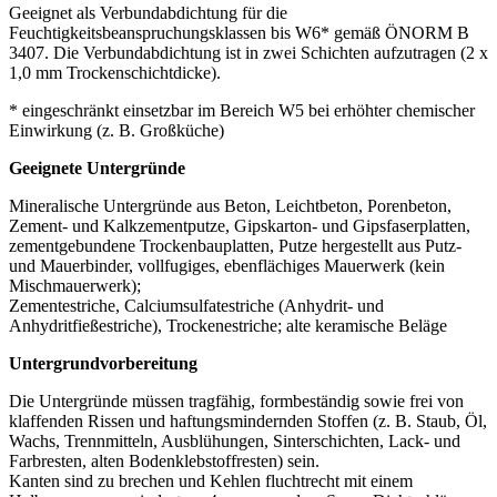
Geeignet als Verbundabdichtung für die
Feuchtigkeitsbeanspruchungsklassen bis W6* gemäß ÖNORM B
3407. Die Verbundabdichtung ist in zwei Schichten aufzutragen (2 x
1,0 mm Trockenschichtdicke).
* eingeschränkt einsetzbar im Bereich W5 bei erhöhter chemischer
Einwirkung (z. B. Großküche)
Geeignete Untergründe
Mineralische Untergründe aus Beton, Leichtbeton, Porenbeton,
Zement- und Kalkzementputze, Gipskarton- und Gipsfaserplatten,
zementgebundene Trockenbauplatten, Putze hergestellt aus Putz-
und Mauerbinder, vollfugiges, ebenflächiges Mauerwerk (kein
Mischmauerwerk);
Zementestriche, Calciumsulfatestriche (Anhydrit- und
Anhydritfießestriche), Trockenestriche; alte keramische Beläge
Untergrundvorbereitung
Die Untergründe müssen tragfähig, formbeständig sowie frei von
klaffenden Rissen und haftungsmindernden Stoffen (z. B. Staub, Öl,
Wachs, Trennmitteln, Ausblühungen, Sinterschichten, Lack- und
Farbresten, alten Bodenklebstoffresten) sein.
Kanten sind zu brechen und Kehlen fluchtrecht mit einem